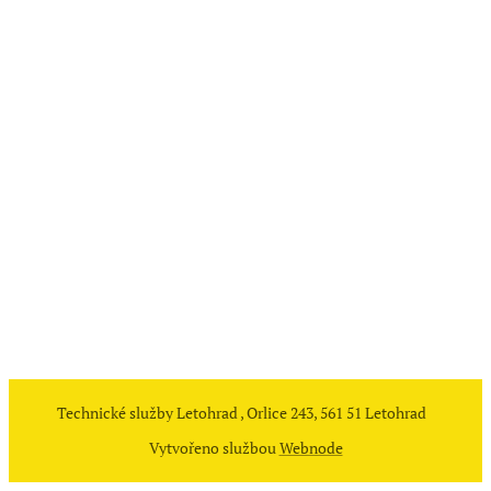
Technické služby Letohrad , Orlice 243, 561 51 Letohrad
Vytvořeno službou
Webnode